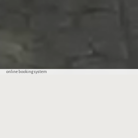
online booking system
VORTEILE BEI DIREKTBUCHUNG
10% Rabatt auf Massagen im Spa-Center des Hotels Atlas
Begrüßungsgeschenk: Eine Flasche Wein und eine Obstschale
bei Ankunft
Früher Check-in und/oder später Check-out nach
Verfügbarkeit