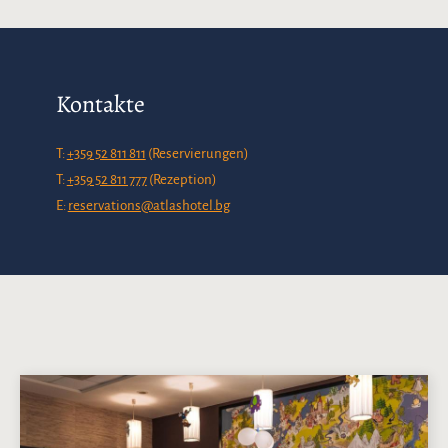
Kontakte
T:
+359 52 811 811
(Reservierungen)
T:
+359 52 811 777
(Rezeption)
E:
reservations@atlashotel.bg