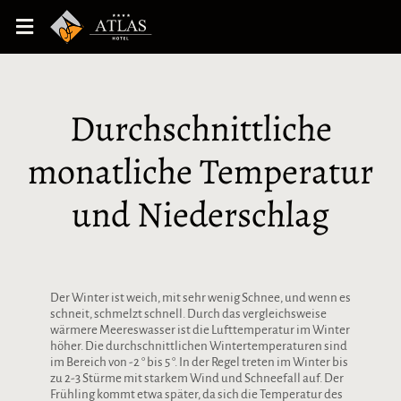
Durchschnittliche
monatliche Temperatur
und Niederschlag
Der Winter ist weich, mit sehr wenig Schnee, und wenn es
schneit, schmelzt schnell. Durch das vergleichsweise
wärmere Meereswasser ist die Lufttemperatur im Winter
höher. Die durchschnittlichen Wintertemperaturen sind
im Bereich von -2 ° bis 5 °. In der Regel treten im Winter bis
zu 2-3 Stürme mit starkem Wind und Schneefall auf. Der
Frühling kommt etwa später, da sich die Temperatur des