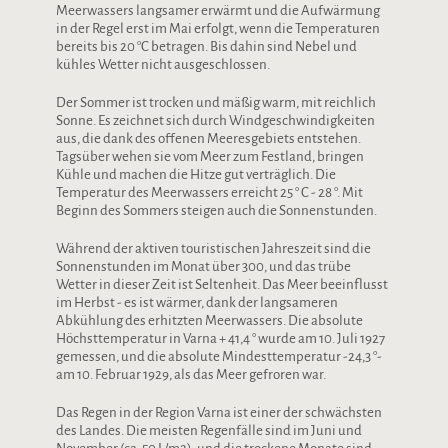
Meerwassers langsamer erwärmt und die Aufwärmung
in der Regel erst im Mai erfolgt, wenn die Temperaturen
bereits bis 20 °C betragen. Bis dahin sind Nebel und
kühles Wetter nicht ausgeschlossen.
Der Sommer ist trocken und mäßig warm, mit reichlich
Sonne. Es zeichnet sich durch Windgeschwindigkeiten
aus, die dank des offenen Meeresgebiets entstehen.
Tagsüber wehen sie vom Meer zum Festland, bringen
Kühle und machen die Hitze gut verträglich. Die
Temperatur des Meerwassers erreicht 25 ° C - 28 °. Mit
Beginn des Sommers steigen auch die Sonnenstunden.
Während der aktiven touristischen Jahreszeit sind die
Sonnenstunden im Monat über 300, und das trübe
Wetter in dieser Zeit ist Seltenheit. Das Meer beeinflusst
im Herbst - es ist wärmer, dank der langsameren
Abkühlung des erhitzten Meerwassers. Die absolute
Höchsttemperatur in Varna + 41,4 ° wurde am 10. Juli 1927
gemessen, und die absolute Mindesttemperatur -24,3 °-
am 10. Februar 1929, als das Meer gefroren war.
Das Regen in der Region Varna ist einer der schwächsten
des Landes. Die meisten Regenfälle sind im Juni und