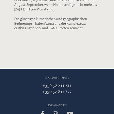
November (ca. 50 L/m2), und die trockene Monate sind
August-September, wenn Niederschläge nicht mehr als
30-32 L/m2 pro Monat sind.
Die günstigen klimatischen und geographischen
Bedingungen haben Varna und die Komplexe zu
erstklassigen See- und SPA-Kurorten gemacht.
RESERVIERUNGEN
+359 52 811 811
+359 52 811 777
SOZIALMEDIEN