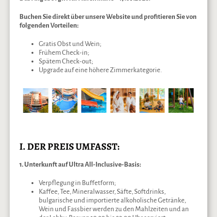
Buchen Sie direkt über unsere Website und profitieren Sie von
folgenden Vorteilen:
Gratis Obst und Wein;
Frühem Check-in;
Spätem Check-out;
Upgrade auf eine höhere Zimmerkategorie.
I. DER PREIS UMFASST:
1. Unterkunft auf Ultra All-Inclusive-Basis:
Verpflegung in Buffetform;
Kaffee, Tee, Mineralwasser, Säfte, Softdrinks,
bulgarische und importierte alkoholische Getränke,
Wein und Fassbier werden zu den Mahlzeiten und an