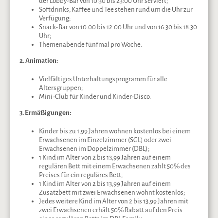
der Lobby-Bar von 10:30 bis 23:00 Uhr serviert;
Softdrinks, Kaffee und Tee stehen rund um die Uhr zur
Verfügung;
Snack-Bar von 10:00 bis 12:00 Uhr und von 16:30 bis 18:30
Uhr;
Themenabende fünfmal pro Woche.
2. Animation:
Vielfältiges Unterhaltungsprogramm für alle
Altersgruppen;
Mini-Club für Kinder und Kinder-Disco.
3. Ermäßigungen:
Kinder bis zu 1,99 Jahren wohnen kostenlos bei einem
Erwachsenen im Einzelzimmer (SGL) oder zwei
Erwachsenen im Doppelzimmer (DBL);
1 Kind im Alter von 2 bis 13,99 Jahren auf einem
regulären Bett mit einem Erwachsenen zahlt 50% des
Preises für ein reguläres Bett;
1 Kind im Alter von 2 bis 13,99 Jahren auf einem
Zusatzbett mit zwei Erwachsenen wohnt kostenlos;
Jedes weitere Kind im Alter von 2 bis 13,99 Jahren mit
zwei Erwachsenen erhält 50% Rabatt auf den Preis