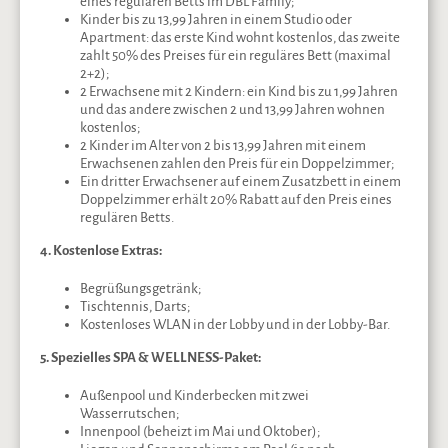
eines regulären Betts im DBL Family;
Kinder bis zu 13,99 Jahren in einem Studio oder
Apartment: das erste Kind wohnt kostenlos, das zweite
zahlt 50% des Preises für ein reguläres Bett (maximal
2+2);
2 Erwachsene mit 2 Kindern: ein Kind bis zu 1,99 Jahren
und das andere zwischen 2 und 13,99 Jahren wohnen
kostenlos;
2 Kinder im Alter von 2 bis 13,99 Jahren mit einem
Erwachsenen zahlen den Preis für ein Doppelzimmer;
Ein dritter Erwachsener auf einem Zusatzbett in einem
Doppelzimmer erhält 20% Rabatt auf den Preis eines
regulären Betts.
4. Kostenlose Extras:
Begrüßungsgetränk;
Tischtennis, Darts;
Kostenloses WLAN in der Lobby und in der Lobby-Bar.
5. Spezielles SPA & WELLNESS-Paket:
Außenpool und Kinderbecken mit zwei
Wasserrutschen;
Innenpool (beheizt im Mai und Oktober);